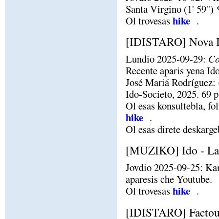
Santa Virgino (1' 59'')
hike
Ol trovesas
.
[IDISTARO] Nova I
Lundio 2025-09-29:
Co
Recente aparis yena Id
José Mariá Rodríguez:
Ido-Societo, 2025. 69 p
Ol esas konsultebla, fo
hike
.
Ol esas direte deskarg
[MUZIKO] Ido - La
Jovdio 2025-09-25: Kan
aparesis che Youtube.
hike
Ol trovesas
.
[IDISTARO] Factou