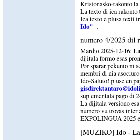
Kristonasko-rakonto la 
La texto di ica rakonto
Ica texto e plusa text
Ido"
.
numero 4/2025 dil r
Mardio 2025-12-16: La 
dijitala formo esas pro
Por sparar pekunio ni 
membri di nia asociuro 
Ido-Saluto! pluse en pa
gisdirektantaro@idol
suplementala pago di 24
La dijitala versiono es
numero vu trovas inter a
EXPOLINGUA 2025 en
[MUZIKO] Ido - La 