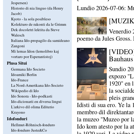
Jespersen)
Lundio 2026-07-06: Mu
Historio di nia linguo (da Henry
Jacob)
[MUZIKO
Kyoto - la sola posibleso
Kolekturo de rakonti da le Grimm
Dek docoletri lektita da Steve
Venerdio 
Walesch
poemo da Jules Gross. 
Italiana Ido-propagilo da samideano
Zangoni
[VIDEO] 
Mi lernas Idon (lernolibro kaj
Bauhaus
vortaro por Esperantistoj)
Plusa Situi
Sundio 20
Germana Ido Societo
Idoamiki Berlin
expozo "La
Ido-France
1920" en l
La Nord-Amerikana Ido-Societo
la sociald
Wikipedio di Ido
Ido Sonora - Ido-podkasti
pleis gran
Ido-dicionarii en diversa lingui
Idisti di sua ero. Ye l
L'arkivo dil olima Editerio
membro dil direktantar
Krayono
la muzeo "Muzeo por la 
Idofonduri
Hellmut-Röhnisch-fonduro
Ido kom atesto por la 
Ido-fonduro Juste&Co
la 1920 yari. La video 