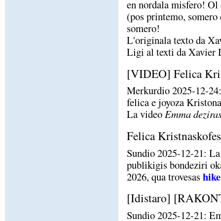
en nordala misfero! Ol 
(pos printemo, somero 
somero!
L'originala texto da X
Ligi al texti da Xavie
[VIDEO] Felica Kri
Merkurdio 2025-12-24:
felica e joyoza Kristona
La video
Emma deziras 
Felica Kristnaskofe
Sundio 2025-12-21: La 
publikigis bondeziri ok
hike
2026, qua trovesas
[Idistaro] [RAKONT
Sundio 2025-12-21: Em