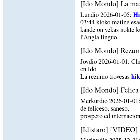
[Ido Mondo] La max
Hi
Lundio 2026-01-05:
03:44 kloko matine es
kande on vekas nokte ku
l'Angla linguo.
[Ido Mondo] Rezumo
Jovdio 2026-01-01: C
en Ido.
hik
La rezumo trovesas
[Ido Mondo] Felica
Merkurdio 2026-01-01:
de feliceso, saneso,
prospero ed internacio
[Idistaro] [VIDEO]