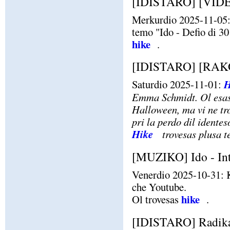
[IDISTARO] [VIDEO]
Merkurdio 2025-11-05: K
temo "Ido - Defio di 30
hike
.
[IDISTARO] [RAKO
Saturdio 2025-11-01:
H
Emma Schmidt. Ol esas 
Halloween, ma vi ne tro
pri la perdo dil identes
Hike
trovesas plusa 
[MUZIKO] Ido - Inte
Venerdio 2025-10-31: Ka
che Youtube.
hike
Ol trovesas
.
[IDISTARO] Radika