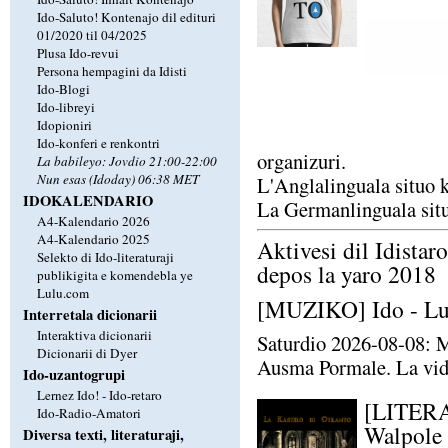
Ido-Saluto! Kontenajo dil edituri
01/2020 til 04/2025
Plusa Ido-revui
Persona hempagini da Idisti
Ido-Blogi
Ido-libreyi
Idopioniri
Ido-konferi e renkontri
organizuri.
La babileyo: Jovdio 21:00-22:00
Nun esas (Idoday) 06:38 MET
L'Anglalinguala situo k
IDOKALENDARIO
La Germanlinguala situ
A4-Kalendario 2026
A4-Kalendario 2025
Aktivesi dil Idistaro
Selekto di Ido-literaturaji
depos la yaro 2018
publikigita e komendebla ye
Lulu.com
[MUZIKO] Ido - Lud
Interretala dicionarii
Interaktiva dicionarii
Saturdio 2026-08-08: 
Dicionarii di Dyer
Ausma Pormale. La vid
Ido-uzantogrupi
Lernez Ido! - Ido-retaro
[LITERA
Ido-Radio-Amatori
Walpole
Diversa texti, literaturaji,