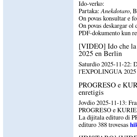
Ido-verko:
Partaka:
Anekdotaro
, 
On povas konsultar e fo
On povas deskargar ol 
PDF-dokumento kun rezu
[VIDEO] Ido che l
2025 en Berlin
Saturdio 2025-11-22: D
l'EXPOLINGUA 2025 en 
PROGRESO e KURI
enretigis
Jovdio 2025-11-13: Fran
PROGRESO e KURI
La dijitala editur
hi
edituro 388 trovesas