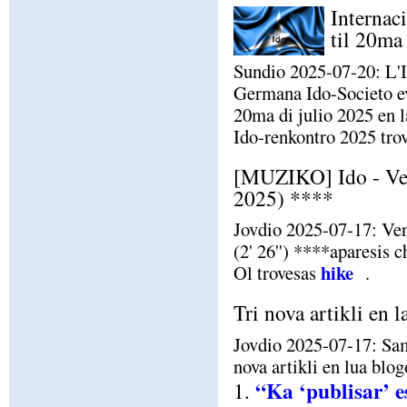
Internac
til 20ma
Sundio 2025-07-20: L'I
Germana Ido-Societo eve
20ma di julio 2025 en 
Ido-renkontro 2025 tro
[MUZIKO] Ido - Ven
2025) ****
Jovdio 2025-07-17: Ven
(2' 26'') ****aparesis 
hike
Ol trovesas
.
Tri nova artikli en 
Jovdio 2025-07-17: Sam
nova artikli en lua blo
“Ka ‘publisar’ e
1.