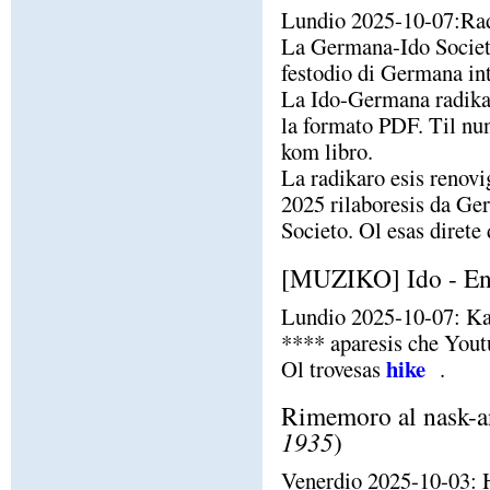
Lundio 2025-10-07:Rad
La Germana-Ido Societo
festodio di Germana in
La Ido-Germana radikaro
la formato PDF. Til nun
kom libro.
La radikaro esis renovi
2025 rilaboresis da Ge
Societo. Ol esas direte
[MUZIKO] Ido - En 
Lundio 2025-10-07: Kant
**** aparesis che Yout
hike
Ol trovesas
.
Rimemoro al nask-an
1935
)
Venerdio 2025-10-03: H