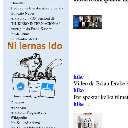
Chandler
Tradukuri e literaturaji original da
Gonçalo Neves
Arkivo kun PDF-versioni di
"KURIERO INTERNACIONA"
enretigita da Frank Kasper
Ido-Kulturo
La ret-situo di ULI
hike
.
Video da Brian Drake ku
hike
.
Por spektar kelka filmet
Progreso
hike
.
Ad~avane
Arkivo di Progreso che
Wikipedio
Ido-Saluto! Arkivo
Ido-Saluto! Inhalt Kontenajo