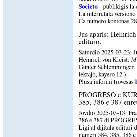
Societo
publikigis la 
La interretala versiono
Ca numero kontenas 28 
Jus aparis: Heinrich
edituro.
Saturdio 2025-03-23: Ju
Heinrich von Kleist:
Mi
Günter Schlemminger. B
lektajo, kayero 12.)
Plusa informi trovesas
PROGRESO e KURI
385, 386 e 387 enre
Jovdio 2025-03-13: Fran
386 e 387 di PROG
Ligi al dijitala ed
numeri 384, 385, 386 e