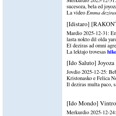
Merkurdio 2025-12-31:
sucesoza, bela ed joyoza
La video
Emma deziras
[Idistaro] [RAKONT
Mardio 2025-12-31: Emm
lasta nokto dil olda yar
El deziras ad omni agr
hik
La lektajo trovesas
[Ido Saluto] Joyoza
Jovdio 2025-12-25: Beb
Kristonasko e Felica N
Il deziras multa paco, 
[Ido Mondo] Vintr
Merkurdio 2025-12-24: