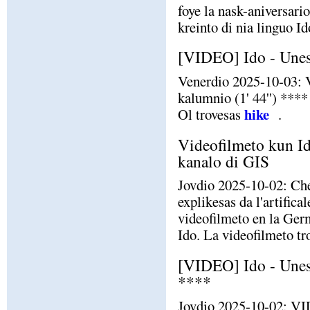
foye la nask-aniversari
kreinto di nia linguo Id
[VIDEO] Ido - Unes
Venerdio 2025-10-03: 
kalumnio (1' 44'') ****
hike
Ol trovesas
.
Videofilmeto kun Id
kanalo di GIS
Jovdio 2025-10-02: Ch
explikesas da l'artific
videofilmeto en la Ger
Ido. La videofilmeto t
[VIDEO] Ido - Unesm
****
Jovdio 2025-10-02: VI