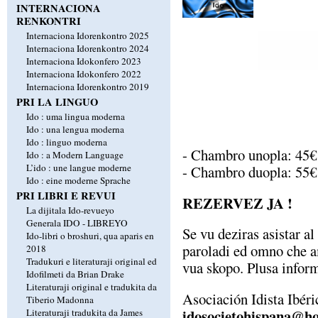
INTERNACIONA
RENKONTRI
Internaciona Idorenkontro 2025
Internaciona Idorenkontro 2024
Internaciona Idokonfero 2023
Internaciona Idokonfero 2022
Internaciona Idorenkontro 2019
PRI LA LINGUO
Ido : uma lingua moderna
Ido : una lengua moderna
Ido : linguo moderna
- Chambro unopla: 45€
Ido : a Modern Language
L’ido : une langue moderne
- Chambro duopla: 55€
Ido : eine moderne Sprache
PRI LIBRI E REVUI
REZERVEZ JA !
La dijitala Ido-revueyo
Generala IDO - LIBREYO
Se vu deziras asistar al
Ido-libri o broshuri, qua aparis en
paroladi ed omno che a
2018
Tradukuri e literaturaji original ed
vua skopo. Plusa inform
Idofilmeti da Brian Drake
Literaturaji original e tradukita da
Asociación Idista Ibéri
Tiberio Madonna
idosocietohispana@h
Literaturaji tradukita da James