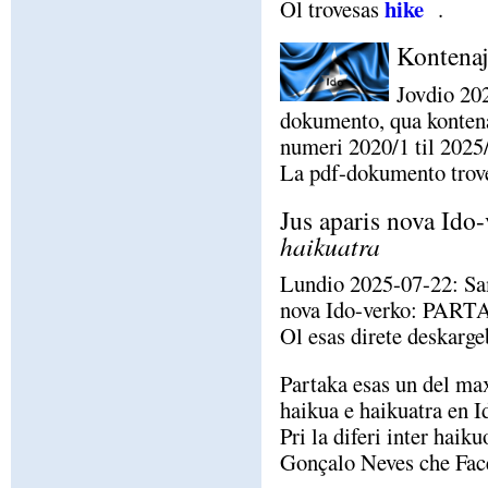
hike
Ol trovesas
.
Kontenaj
Jovdio 20
dokumento, qua kontena
numeri 2020/1 til 2025
La pdf-dokumento trov
Jus aparis nova I
haikuatra
Lundio 2025-07-22: Sa
nova Ido-verko: PAR
Ol esas direte deskarg
Partaka esas un del ma
haikua e haikuatra en Id
Pri la diferi inter haik
Gonçalo Neves che Fa