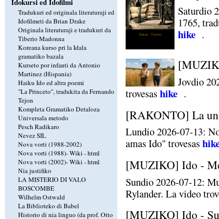
Idokursi ed Idofilmi
Saturdio 
Tradukuri ed originala literaturaji ed
1765, trad
Idofilmeti da Brian Drake
Originala literaturaji e tradukuri da
hike
.
Tiberio Madonna
Koreana kurso pri la Idala
gramatiko bazala
[MUZIKO
Kurseto por infanti da Antonio
Martinez (Hispania)
Jovdio 20
Haiku Ido ed altra poemi
hike
trovesas
.
"La Princeto", tradukita da Fernando
Tejon
Kompleta Gramatiko Detaloza
[RAKONTO] La unik
Universala metodo
Pesch Radikaro
Lundio 2026-07-13: No
Nevez SIL
hik
amas Ido" trovesas
Nova vorti (1988-2002)
Nova vorti (1988)-
Wiki
-
html
[MUZIKO] Ido - Me 
Nova vorti (2002)-
Wiki
-
html
Nia justifiko
Sundio 2026-07-12: Mu
LA MISTERIO DI VALO
BOSCOMBE
Rylander. La video tro
Wilhelm Ostwald
La Biblioteko di Babel
[MUZIKO] Ido - Sun
Historio di nia linguo (da prof. Otto