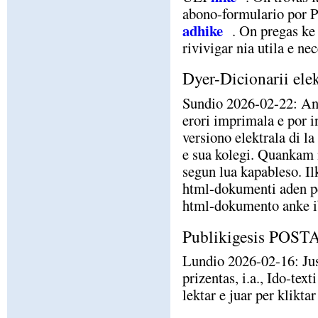
abono-formulario por 
adhike
. On pregas ke
rivivigar nia utila e n
Dyer-Dicionarii elek
Sundio 2026-02-22: Ant
erori imprimala e por in
versiono elektrala di l
e sua kolegi. Quankam m
segun lua kapableso. Il
html-dokumenti aden p
html-dokumento anke i
Publikigesis POS
Lundio 2026-02-16: J
prizentas, i.a., Ido-te
lektar e juar per klikta