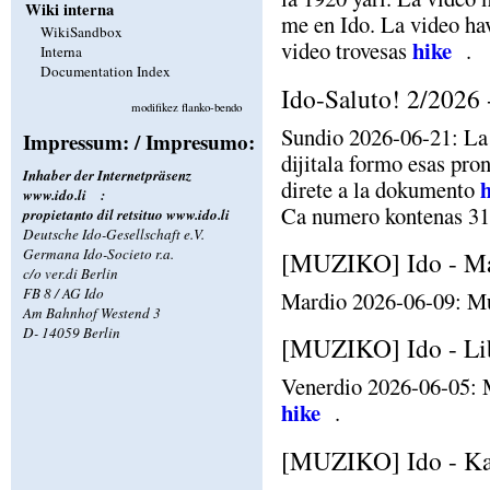
Wiki interna
me en Ido. La video hav
WikiSandbox
hike
video trovesas
.
Interna
Documentation Index
Ido-Saluto! 2/2026 -
modifikez flanko-bendo
Sundio 2026-06-21: La 
Impressum: / Impresumo:
dijitala formo esas pro
Inhaber der Internetpräsenz
h
direte a la dokumento
www.ido.li
:
Ca numero kontenas 31 
propietanto dil retsituo
www.ido.li
Deutsche Ido-Gesellschaft e.V.
Germana Ido-Societo r.a.
[MUZIKO] Ido - Ma
c/o ver.di Berlin
FB 8 / AG Ido
Mardio 2026-06-09: Mu
Am Bahnhof Westend 3
D- 14059 Berlin
[MUZIKO] Ido - Lib
Venerdio 2026-06-05: 
hike
.
[MUZIKO] Ido - Kan