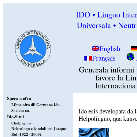
IDO • Linguo Inte
Universala • Neutr
English
Français
Generala informi 
favore la Li
Internaciona
Specala ofro
Libro-ofro dil Germana Ido-
Ido esis developata da 
Societo r.a.
Ido-Situi
Helpolinguo, qua kunve
Chefpagino
Nekrologo e kondoli pri Jacques
Bol (1922 - 2009)